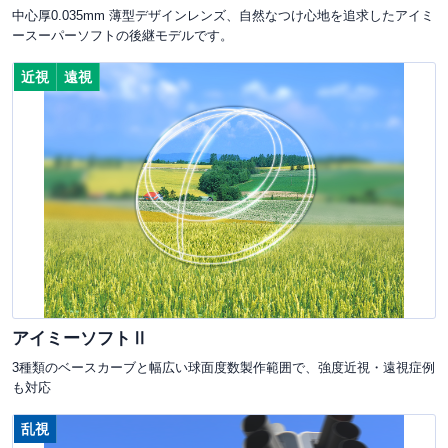
中心厚0.035mm 薄型デザインレンズ、自然なつけ心地を追求したアイミ
ースーパーソフトの後継モデルです。
近視
遠視
アイミーソフトⅡ
3種類のベースカーブと幅広い球面度数製作範囲で、強度近視・遠視症例
も対応
乱視