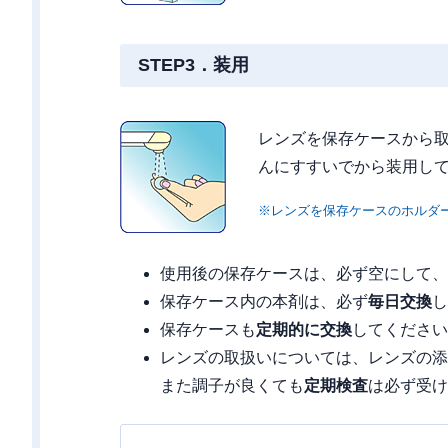
STEP3．装用
レンズを保存ケースから
んにすすいでから装用し
※レンズを保存ケースのホルダ
使用後の保存ケースは、必ず空にして、
保存ケース内の本剤は、必ず
毎日交換
し
保存ケースも
定期的に交換
してください
レンズの取扱いについては、レンズの添
また調子が良くても
定期検査
は必ず受け